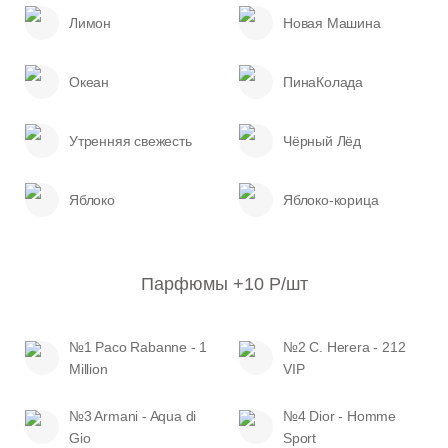
Лимон
Новая Машина
Океан
ПинаКолада
Утренняя свежесть
Чёрный Лёд
Яблоко
Яблоко-корица
Парфюмы +10 Р/шт
№1 Paco Rabanne - 1
№2 С. Herera - 212
Million
VIP
№3 Armani - Aqua di
№4 Dior - Нomme
Gio
Sport