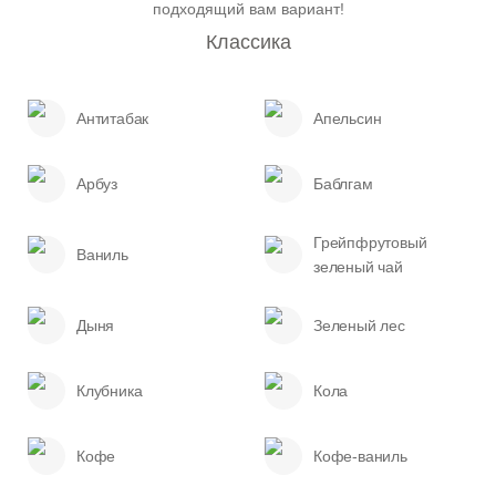
подходящий вам вариант!
Классика
Антитабак
Апельсин
Арбуз
Баблгам
Грейпфрутовый
Ваниль
зеленый чай
Дыня
Зеленый лес
Клубника
Кола
Кофе
Кофе-ваниль