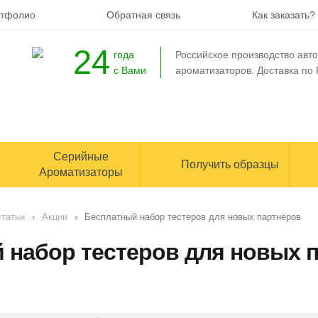
тфолио
Обратная связь
Как заказать?
24
года
Российское производство ав
с Вами
ароматизаторов
. Доставка по
Серийные
Получить образцы
Ароматизаторы
статьи
›
Акции
›
Бесплатный набор тестеров для новых партнёров
 набор тестеров для новых 