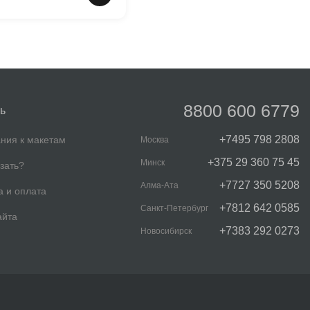
8800 600 6779
ь
+7495 798 2808
ния к макетам
Москва
+375 29 360 75 45
Минск
азать?
+7727 350 5208
Алма-Ата
а и оплата
+7812 642 0585
Санкт-Петербург
айта
+7383 292 0273
Новосибирск