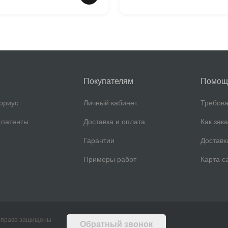
Покупателям
Помощ
ориус
Личный кабинет
Требова
 патенты
Доставка и оплата
Как зак
Гарантии
Доставк
Примеры работ
Карта с
е права защищены
Обратный звонок