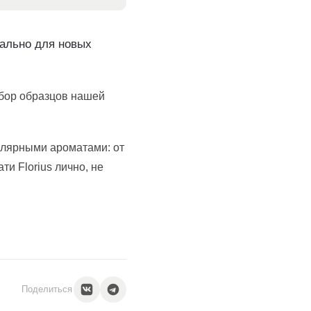
иально для новых
абор образцов нашей
улярными ароматами: от
и Florius лично, не
Поделиться