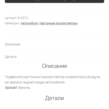
Артикул:
910212
Категории:
Автомобили
,
Картонные Ароматизаторы
Описание
Детали
Описание
Подвесной картонный ароматизатор (освежитель) воздуха
на зеркало заднего вида автомобиля.
Аромат:
Ваниль
Детали