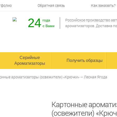
тфолио
Обратная связь
Как заказать?
24
Российское производство а
года
ароматизаторов
. Доставка п
с Вами
Серийные
Получить образцы
Ароматизаторы
онные ароматизаторы (освежители) «Крючки» — Лесная Ягода
Картонные аромати
(освежители) «Крюч