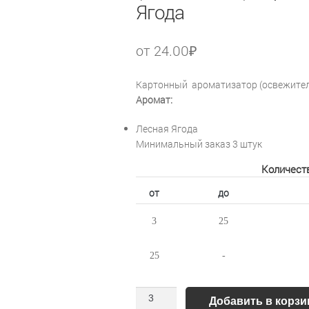
Ягода
от
24.00
₽
Картонный ароматизатор (освежител
Аромат:
Лесная Ягода
Минимальный заказ 3 штук
Количест
от
до
3
25
25
-
Количество
Добавить в корзи