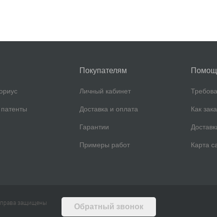
Покупателям
Помощ
ориус
Личный кабинет
Требова
 патенты
Доставка и оплата
Как зак
Гарантии
Доставк
Примеры работ
Карта с
е права защищены
Обратный звонок