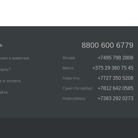
8800 600 6779
ь
+7495 798 2808
ния к макетам
Москва
+375 29 360 75 45
Минск
азать?
+7727 350 5208
Алма-Ата
а и оплата
+7812 642 0585
Санкт-Петербург
айта
+7383 292 0273
Новосибирск
Консультант интернет магазина