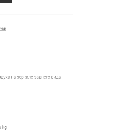
чки
духа на зеркало заднего вида
3 kg