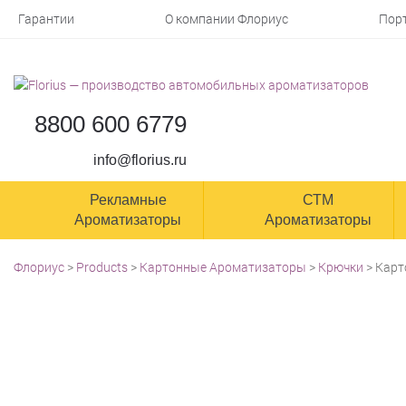
Гарантии
О компании Флориус
Пор
8800 600 6779
info@florius.ru
Рекламные
СТМ
Ароматизаторы
Ароматизаторы
Флориус
>
Products
>
Картонные Ароматизаторы
>
Крючки
>
Карт