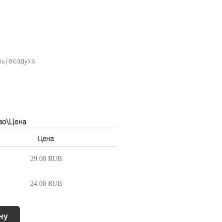
ь) воздуха.
во\Цена
Цена
29.00 RUB
24.00 RUB
ну